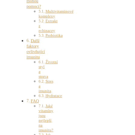
mohou
pomoci?
Multivitaminové
komplexy
Extrakt
z
echinacey
Probiotika
Další
faktory
ovlivňující
imunitu
Životní
styl
a
strava
Stres
a
imunita
Hydratace
FAQ
Jaké
vitamíny
jsou
nejlepší
na
imunitu?
Jak