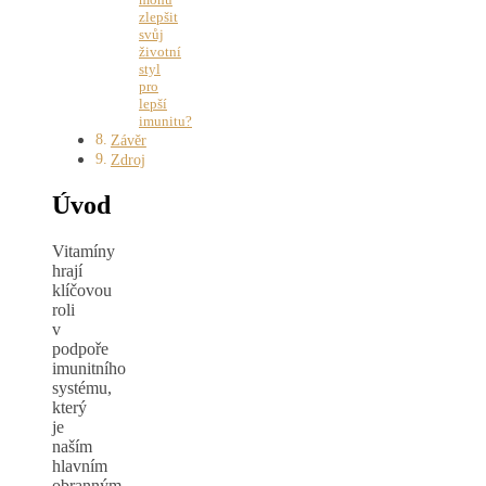
zlepšit
svůj
životní
styl
pro
lepší
imunitu?
Závěr
Zdroj
Úvod
Vitamíny
hrají
klíčovou
roli
v
podpoře
imunitního
systému,
který
je
naším
hlavním
obranným