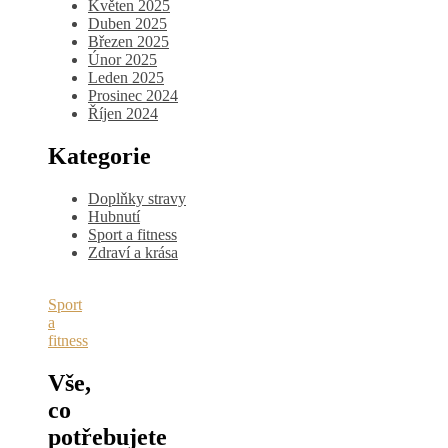
Květen 2025
Duben 2025
Březen 2025
Únor 2025
Leden 2025
Prosinec 2024
Říjen 2024
Kategorie
Doplňky stravy
Hubnutí
Sport a fitness
Zdraví a krása
Sport
a
fitness
Vše,
co
potřebujete