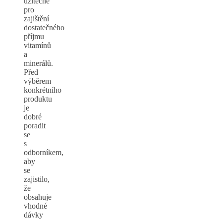
užitečné
pro
zajištění
dostatečného
příjmu
vitamínů
a
minerálů.
Před
výběrem
konkrétního
produktu
je
dobré
poradit
se
s
odborníkem,
aby
se
zajistilo,
že
obsahuje
vhodné
dávky