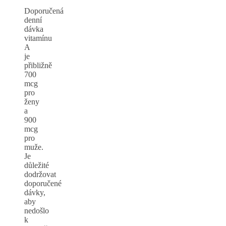
Doporučená
denní
dávka
vitamínu
A
je
přibližně
700
mcg
pro
ženy
a
900
mcg
pro
muže.
Je
důležité
dodržovat
doporučené
dávky,
aby
nedošlo
k