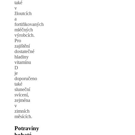
také
v
žloutcích
a
fortifikovaných
mléčných
výrobcích.
Pro
zajištění
dostatečné
hladiny
vitamínu
D
je
doporučeno
také
sluneční
svícení,
zejména
v
zimních
měsících.
Potraviny
bohaté