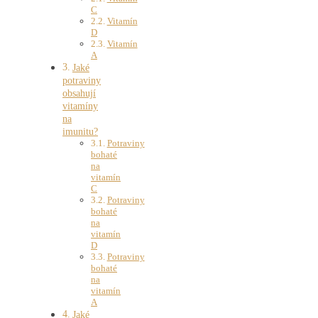
C
Vitamín
D
Vitamín
A
Jaké
potraviny
obsahují
vitamíny
na
imunitu?
Potraviny
bohaté
na
vitamín
C
Potraviny
bohaté
na
vitamín
D
Potraviny
bohaté
na
vitamín
A
Jaké