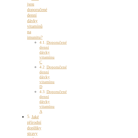
jsou
doporučené
denní
dávky
vitamínů
na
imunitu?
Doporučené
denní
dávky
vitamínu
C
Doporučené
denní
dávky
vitamínu
D
Doporučené
denní
dávky
vitamínu
A
Jaké
přírodní
doplňky
stravy