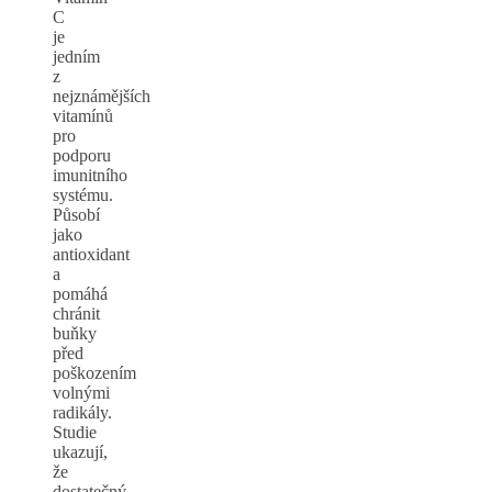
C
je
jedním
z
nejznámějších
vitamínů
pro
podporu
imunitního
systému.
Působí
jako
antioxidant
a
pomáhá
chránit
buňky
před
poškozením
volnými
radikály.
Studie
ukazují,
že
dostatečný