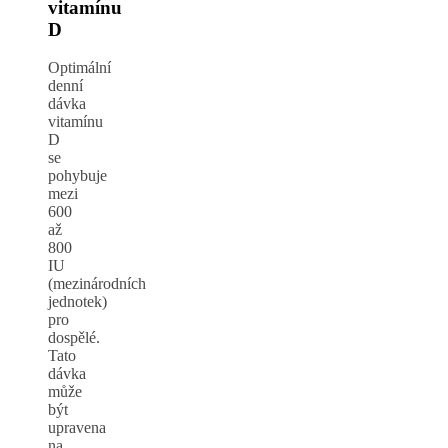
vitamínu
D
Optimální
denní
dávka
vitamínu
D
se
pohybuje
mezi
600
až
800
IU
(mezinárodních
jednotek)
pro
dospělé.
Tato
dávka
může
být
upravena
na