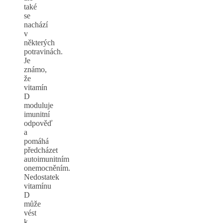
také
se
nachází
v
některých
potravinách.
Je
známo,
že
vitamín
D
moduluje
imunitní
odpověď
a
pomáhá
předcházet
autoimunitním
onemocněním.
Nedostatek
vitamínu
D
může
vést
k