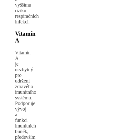
vyššímu
riziku
respiračních
infekcí.
Vitamín
A
Vitamín
A
je
nezbytný
pro
udržení
zdravého
imunitního
systému.
Podporuje
vývoj
a
funkci
imunitních
buněk,
především