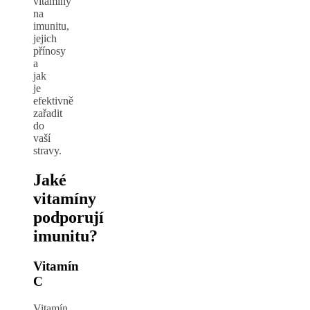
vitamíny
na
imunitu,
jejich
přínosy
a
jak
je
efektivně
zařadit
do
vaší
stravy.
Jaké
vitamíny
podporují
imunitu?
Vitamín
C
Vitamín