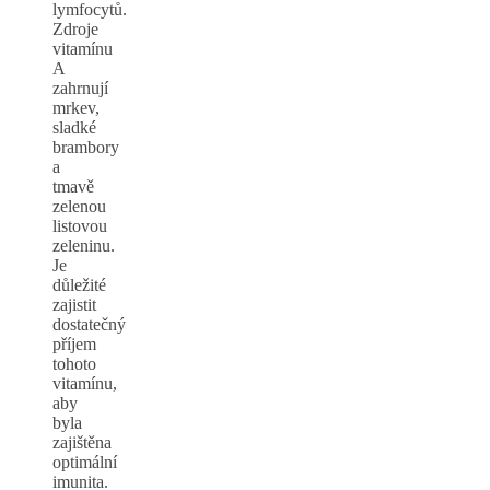
lymfocytů.
Zdroje
vitamínu
A
zahrnují
mrkev,
sladké
brambory
a
tmavě
zelenou
listovou
zeleninu.
Je
důležité
zajistit
dostatečný
příjem
tohoto
vitamínu,
aby
byla
zajištěna
optimální
imunita.