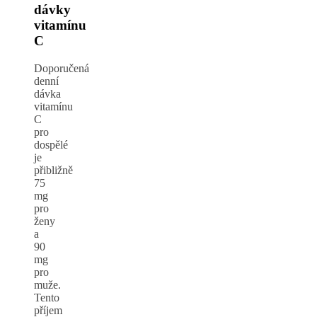
dávky
vitamínu
C
Doporučená
denní
dávka
vitamínu
C
pro
dospělé
je
přibližně
75
mg
pro
ženy
a
90
mg
pro
muže.
Tento
příjem