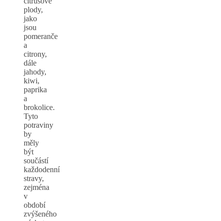
citrusové
plody,
jako
jsou
pomeranče
a
citrony,
dále
jahody,
kiwi,
paprika
a
brokolice.
Tyto
potraviny
by
měly
být
součástí
každodenní
stravy,
zejména
v
období
zvýšeného