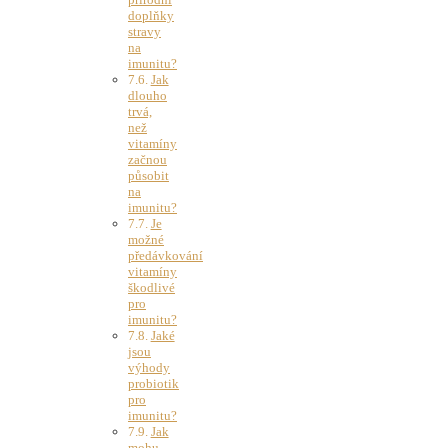
doplňky
stravy
na
imunitu?
Jak
dlouho
trvá,
než
vitamíny
začnou
působit
na
imunitu?
Je
možné
předávkování
vitamíny
škodlivé
pro
imunitu?
Jaké
jsou
výhody
probiotik
pro
imunitu?
Jak
mohu