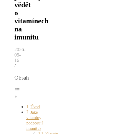
vědět
o
vitamínech
na
imunitu
2026-
05-
16
/
Obsah
Úvod
Jaké
vitamíny
podporují
imunitu?
Vitamín