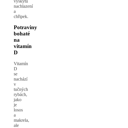
výskytu
nachlazení
a
chřipek.
Potraviny
bohaté
na
vitamín
D
Vitamín
D
se
nachází
v
tučných
rybách,
jako
je
losos
a
makrela,
ale