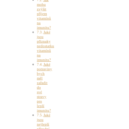
mohu
zvýšit
příjem
vitamínů
na
imunitu?
Jaké
jsou
příznaky
nedostatku
vitamínů
na
imunitu?
Jaké
potraviny
bych
měl
zařadit
do
své
stravy
pro
lepší
imunitu?
Jaké
jsou
nejlepší
přírodní