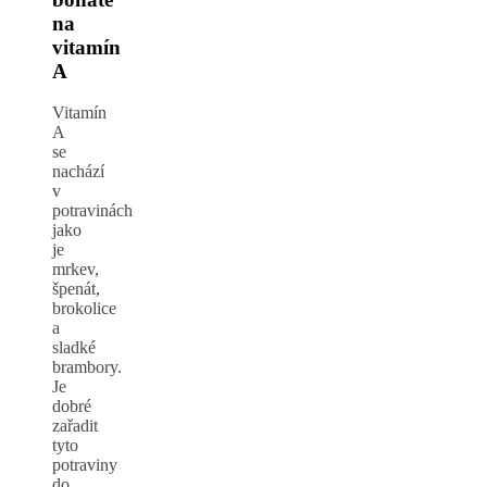
na
vitamín
A
Vitamín
A
se
nachází
v
potravinách
jako
je
mrkev,
špenát,
brokolice
a
sladké
brambory.
Je
dobré
zařadit
tyto
potraviny
do